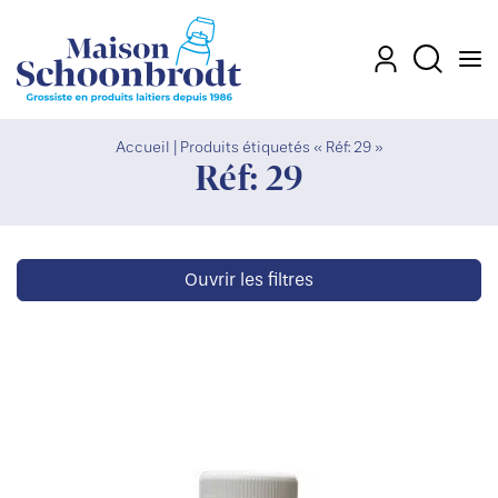
Men
Mon compte
Recherch
Accueil
|
Produits étiquetés « Réf: 29 »
Réf: 29
Ouvrir les filtres