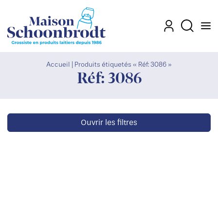
Men
Mon compte
Recherch
Accueil
|
Produits étiquetés « Réf: 3086 »
Réf: 3086
Ouvrir les filtres