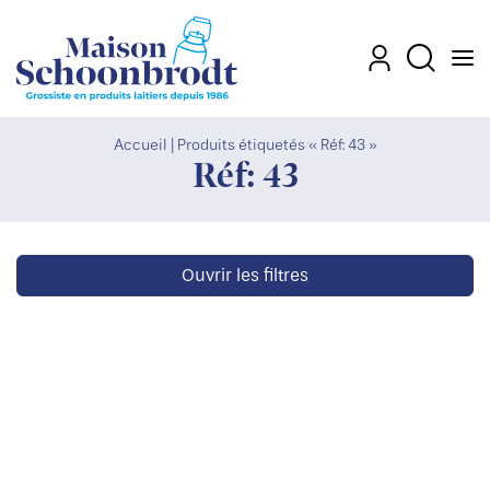
Men
Mon compte
Recherch
Accueil
|
Produits étiquetés « Réf: 43 »
Réf: 43
Ouvrir les filtres