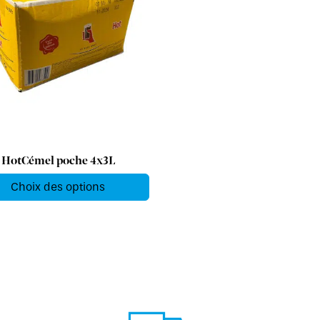
HotCémel poche 4x3L
Choix des options