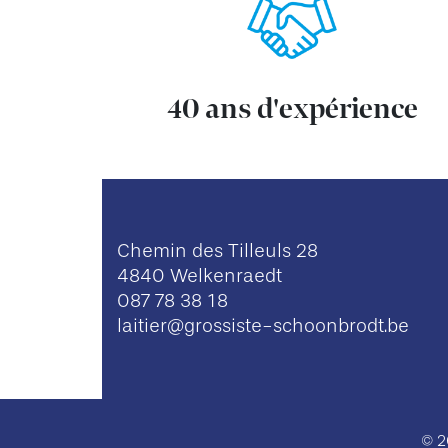
40 ans d'expérience
Chemin des Tilleuls 28
4840 Welkenraedt
087 78 38 18
laitier@grossiste-schoonbrodt.be
© 2