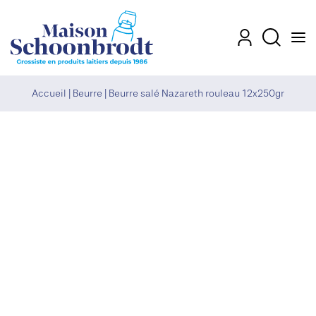
Men
Mon compte
Recherch
Accueil
|
Beurre
|
Beurre salé Nazareth rouleau 12x250gr