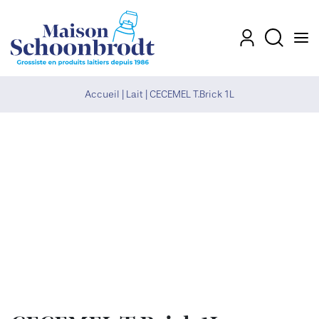
Men
Mon compte
Recherch
Accueil
|
Lait
|
CECEMEL T.Brick 1L