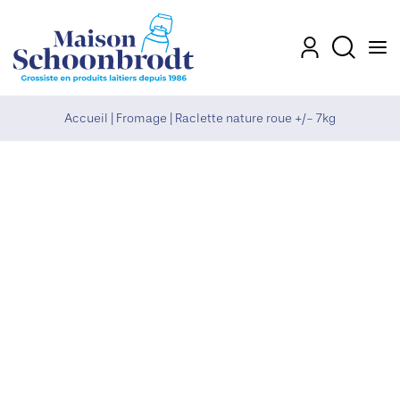
Men
Mon compte
Recherch
Accueil
|
Fromage
|
Raclette nature roue +/- 7kg