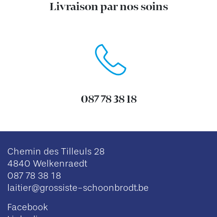
Livraison par nos soins
087 78 38 18
Chemin des Tilleuls 28
4840 Welkenraedt
087 78 38 18
laitier@grossiste-schoonbrodt.be
Facebook