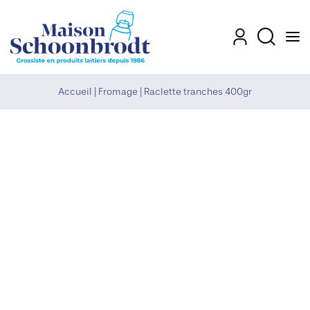
Men
Mon compte
Recherch
Accueil
|
Fromage
|
Raclette tranches 400gr