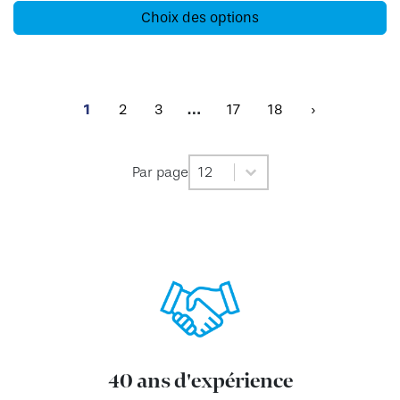
Choix des options
1
2
3
…
17
18
›
Par page
Par page
Par page
12
40 ans d'expérience