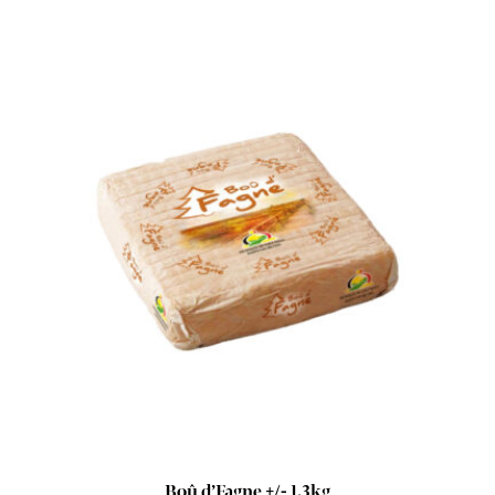
Boû d’Fagne +/- 1.3kg